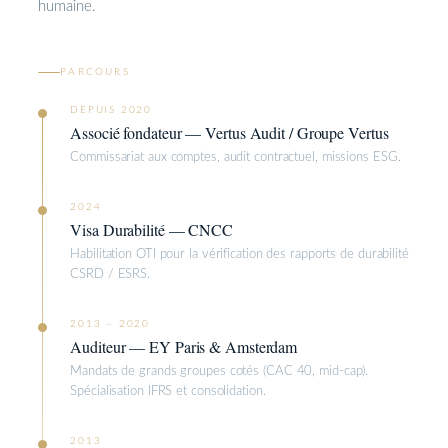
humaine.
PARCOURS
DEPUIS 2020
Associé fondateur — Vertus Audit / Groupe Vertus
Commissariat aux comptes, audit contractuel, missions ESG.
2024
Visa Durabilité — CNCC
Habilitation OTI pour la vérification des rapports de durabilité
CSRD / ESRS.
2013 – 2020
Auditeur — EY Paris & Amsterdam
Mandats de grands groupes cotés (CAC 40, mid-cap).
Spécialisation IFRS et consolidation.
2013