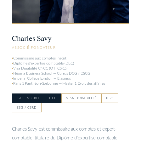
Charles Savy
ASSOCIÉ FONDATEUR
Commissaire aux comptes inscrit
Diplôme d’expertise comptable (DEC)
Visa Durabilité CNCC (OTI CSRD)
Néoma Business School — Cursus DCG / DSCG
Imperial College London — Erasmus
Paris 1 Panthéon-Sorbonne — Master 1 Droit des affaires
CAC INSCRIT
DEC
VISA DURABILITÉ
IFRS
ESG / CSRD
Charles Savy est commissaire aux comptes et expert-
comptable, titulaire du Diplôme d’expertise comptable