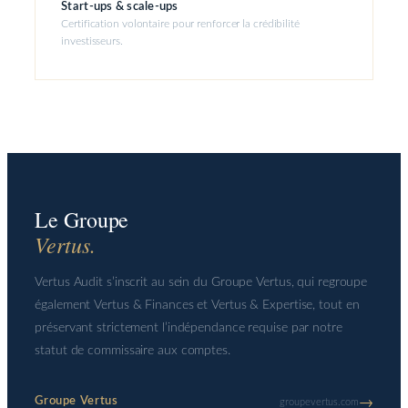
Start-ups & scale-ups
Certification volontaire pour renforcer la crédibilité
investisseurs.
Le Groupe
Vertus.
Vertus Audit s’inscrit au sein du Groupe Vertus, qui regroupe
également Vertus & Finances et Vertus & Expertise, tout en
préservant strictement l’indépendance requise par notre
statut de commissaire aux comptes.
→
Groupe Vertus
groupevertus.com