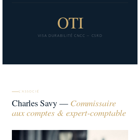
OTI
VISA DURABILITÉ CNCC — CSRD
L’ASSOCIÉ
Charles Savy —
Commissaire
aux comptes & expert-comptable