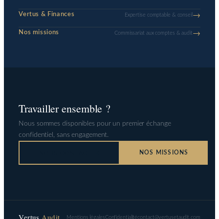
→
Vertus & Finances
Expertise comptable & conseil
→
Nos missions
Commissariat aux comptes & audit
Travailler ensemble ?
Nous sommes disponibles pour un premier échange
confidentiel, sans engagement.
NOS MISSIONS
NOUS CONTACTER
Vertus
Audit
Mentions légales
Confidentialité
contact@vertusetaudit.com