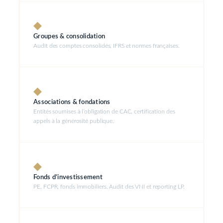
◆
Groupes & consolidation
Audit des comptes consolidés, IFRS et normes françaises.
◆
Associations & fondations
Entités soumises à l’obligation de CAC, certification des
appels à la générosité publique.
◆
Fonds d’investissement
PE, FCPR, fonds immobiliers. Audit des VNI et reporting LP.