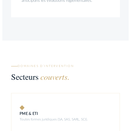
anticipons les évolutions réglementaires.
DOMAINES D’INTERVENTION
Secteurs
couverts.
◆
PME & ETI
Toutes formes juridiques (SA, SAS, SARL, SCI).