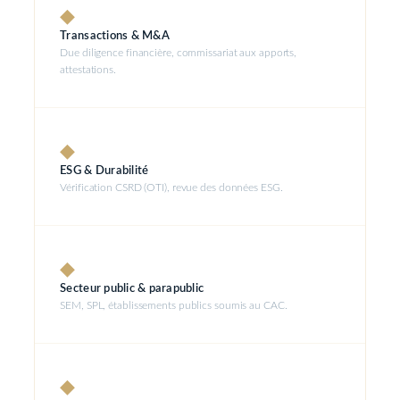
◆
Transactions & M&A
Due diligence financière, commissariat aux apports,
attestations.
◆
ESG & Durabilité
Vérification CSRD (OTI), revue des données ESG.
◆
Secteur public & parapublic
SEM, SPL, établissements publics soumis au CAC.
◆